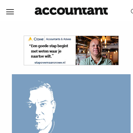
Home
Nieuws
RELEVANTIE
DATUM
Discussie
Vaktechniek
Achtergrond
In
&