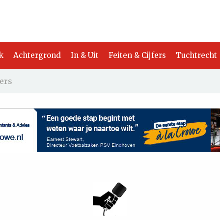
k
Achtergrond
In & Uit
Feiten & Cijfers
Tuchtrecht
ers