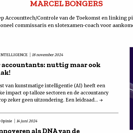
MARCEL BONGERS
p Accounttech/Controle van de Toekomst en linking pin
ioneel commissaris en slotexamen-coach voor aankome
 INTELLIGENCE
18 november 2024
r accountants: nuttig maar ook
ak!
t van kunstmatige intelligentie (AI) heeft een
jke impact op talloze sectoren en de accountancy
rop zeker geen uitzondering. Een leidraad...
Opinie
14 juni 2024
innoveren als DNA van de