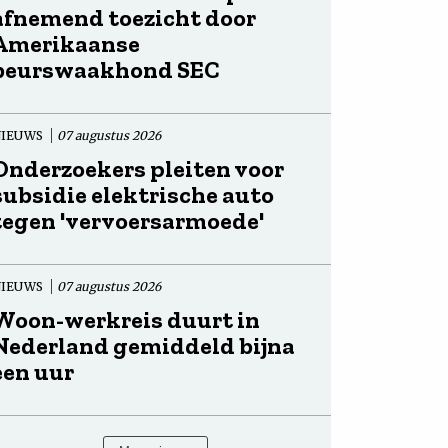
afnemend toezicht door
Amerikaanse
beurswaakhond SEC
NIEUWS
07 augustus 2026
Onderzoekers pleiten voor
subsidie elektrische auto
tegen 'vervoersarmoede'
NIEUWS
07 augustus 2026
Woon-werkreis duurt in
Nederland gemiddeld bijna
een uur