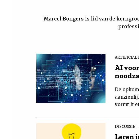
Marcel Bongers is lid van de kerngroe
profess
ARTIFICIAL
AI voo
noodza
De opkoms
aanzienli
vormt hie
DISCUSSIE
Leren 