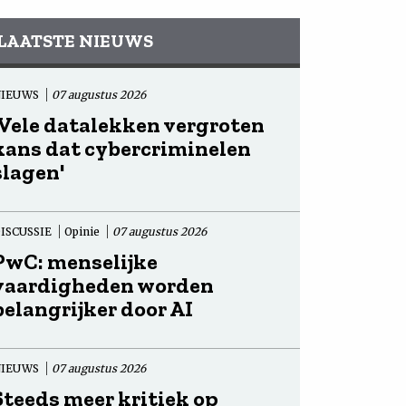
LAATSTE NIEUWS
NIEUWS
07 augustus 2026
'Vele datalekken vergroten
kans dat cybercriminelen
slagen'
ISCUSSIE
Opinie
07 augustus 2026
PwC: menselijke
vaardigheden worden
belangrijker door AI
NIEUWS
07 augustus 2026
Steeds meer kritiek op