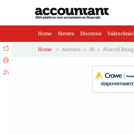
NBA-platform voor accountants en financials
Home
Nieuws
Discussie
Vaktechnie
Facebook
Nieuws
>
Auteurs
>
M
>
Marcel Bong
Home
Discussie
LinkedIn
Vaktechniek
X.com
Achtergrond
Tuchtrecht