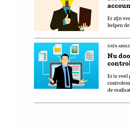
accou
Er zijn ve
helpen de
DATA-ANAL
Nu doo
contro
Er is vee
controlem
de realis