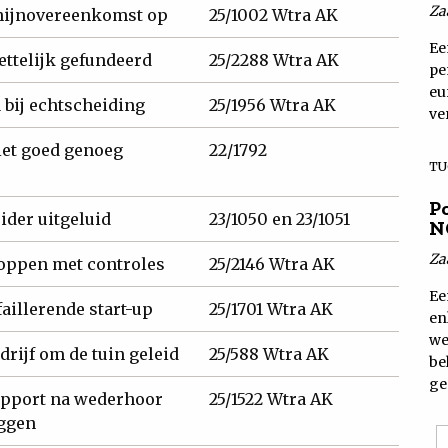
Za
chijnovereenkomst op
25/1002 Wtra AK
Ee
ettelijk gefundeerd
25/2288 Wtra AK
pe
eu
 bij echtscheiding
25/1956 Wtra AK
ve
iet goed genoeg
22/1792
TU
P
der uitgeluid
23/1050 en 23/1051
N
Za
toppen met controles
25/2146 Wtra AK
Ee
aillerende start-up
25/1701 Wtra AK
en
we
drijf om de tuin geleid
25/588 Wtra AK
be
ge
apport na wederhoor
25/1522 Wtra AK
eggen