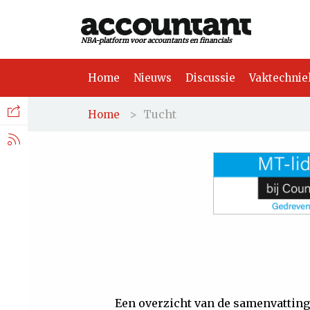
NBA-platform voor accountants en financials
Home
Nieuws
Discussie
Vaktechnie
Facebook
Nieuws
>
Tucht
Home
Discussie
LinkedIn
Vaktechniek
X.com
Achtergrond
Tuchtrecht
Een overzicht van de samenvatting