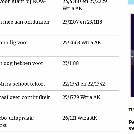
voor klant bij NOW-
24/4360 en 25/2229
Wtra AK
n mee aan ontduiken
23/1107 en 23/1118
nnodig voor
25/2663 Wtra AK
t oog hebben voor
23/1188
Mitra schoot tekort
22/1341 en 22/1342
af over continuïteit
25/1779 Wtra AK
TU
rbo-uitspraak:
26/121 Wtra AK
P
rst
v