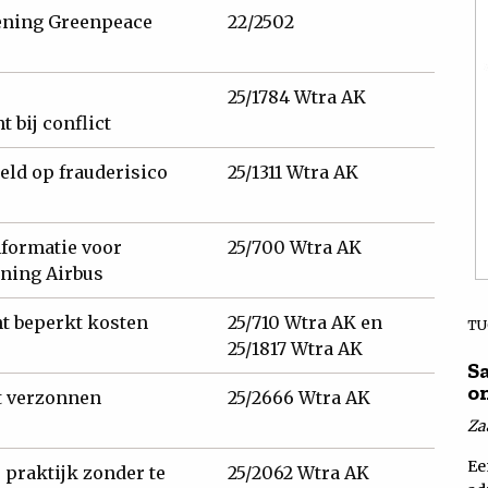
ening Greenpeace
22/2502
25/1784 Wtra AK
 bij conflict
ld op frauderisico
25/1311 Wtra AK
nformatie voor
25/700 Wtra AK
ning Airbus
t beperkt kosten
25/710 Wtra AK en
TU
25/1817 Wtra AK
S
o
t verzonnen
25/2666 Wtra AK
Za
Ee
 praktijk zonder te
25/2062 Wtra AK