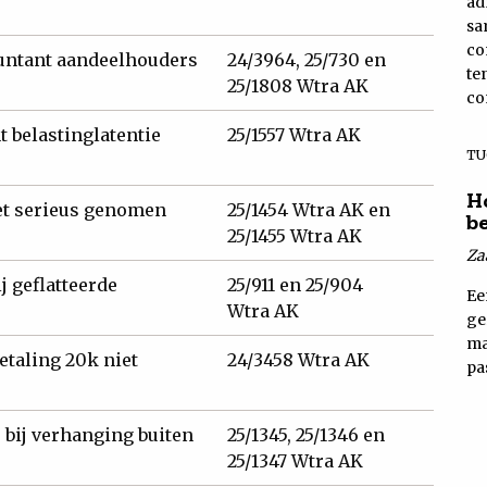
ad
sa
co
ountant aandeelhouders
24/3964, 25/730 en
te
25/1808 Wtra AK
co
 belastinglatentie
25/1557 Wtra AK
TU
H
iet serieus genomen
25/1454 Wtra AK en
b
25/1455 Wtra AK
Za
 geflatteerde
25/911 en 25/904
Ee
Wtra AK
ge
ma
taling 20k niet
24/3458 Wtra AK
pa
 bij verhanging buiten
25/1345, 25/1346 en
25/1347 Wtra AK