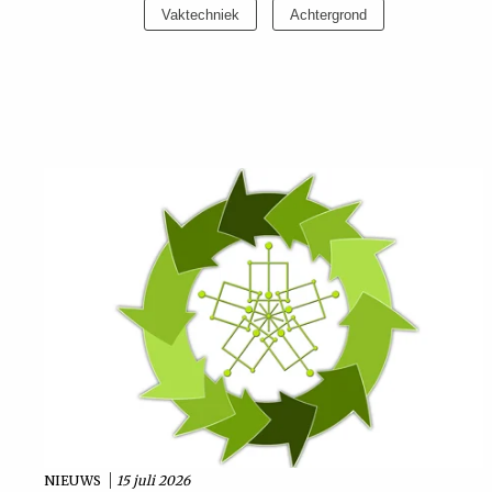
Vaktechniek
Achtergrond
Uit
Feiten
&
Cijfers
Tuchtrecht
Magazine
Podcast
Dossiers
NIEUWS
15 juli 2026