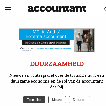
Home
Nieuws
RELEVANTIE
DATUM
Discussie
Vaktechniek
DUURZAAMHEID
Achtergrond
Nieuws en achtergrond over de transitie naar een
duurzame economie en de rol van de accountant
daarbij.
In
Toon alles
Nieuws
Discussie
&