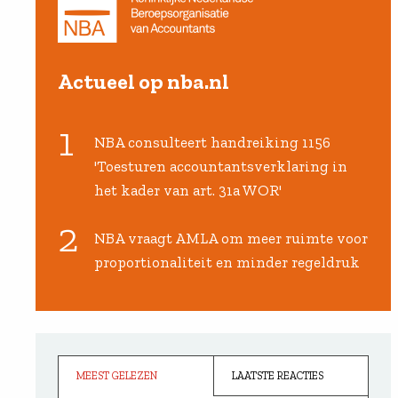
Actueel op nba.nl
NBA consulteert handreiking 1156
'Toesturen accountantsverklaring in
het kader van art. 31a WOR'
NBA vraagt AMLA om meer ruimte voor
proportionaliteit en minder regeldruk
MEEST GELEZEN
LAATSTE REACTIES