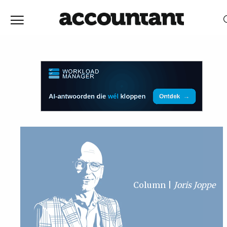
Home
Nieuws
RELEVANTIE
DATUM
Discussie
Vaktechniek
Achtergrond
Column
Joris Joppe
In
&