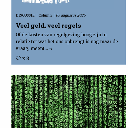
Uit
DISCUSSIE
Column
05 augustus 2026
Veel geld, veel regels
Feiten
Of de kosten van regelgeving hoog zijn in
&
relatie tot wat het ons opbrengt is nog maar de
vraag, meent...
Cijfers
x 8
Tuchtrecht
Magazine
Podcast
Dossiers