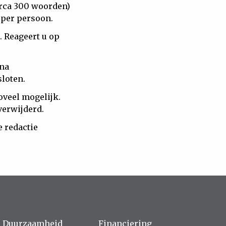
irca 300 woorden)
e per persoon.
. Reageert u op
 na
sloten.
oveel mogelijk.
verwijderd.
 redactie
Duurzaamheid
Financiering