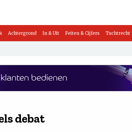
k
Achtergrond
In & Uit
Feiten & Cijfers
Tuchtrecht
els debat