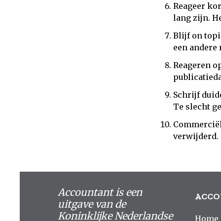
Reageer kor
lang zijn. H
Blijf on top
een andere 
Reageren op
publicatied
Schrijf duid
Te slecht g
Commerciële
verwijderd.
Accountant is een
ACCO
uitgave van de
Koninklijke Nederlandse
Home