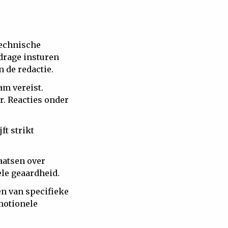
technische
jdrage insturen
n de redactie.
am vereist.
r. Reacties onder
.
ft strikt
aatsen over
ele geaardheid.
en van specifieke
motionele