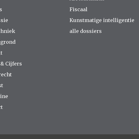
s
Fiscaal
sie
Kunstmatige intelligentie
chniek
alle dossiers
rgrond
t
 & Cijfers
recht
st
ine
t