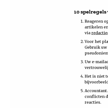
10 spelregels
Reageren op
artikelen e
via
redacti
Voor het pl
Gebruik uw 
pseudoniem 
Uw e-mailadr
vertrouweli
Het is niet
bijvoorbeeld
Accountant.
conflicten 
reacties.