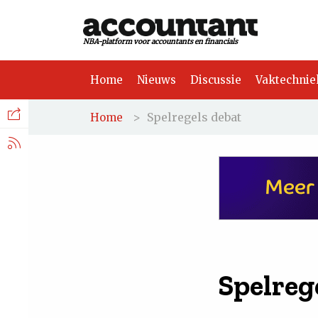
NBA-platform voor accountants en financials
Home
Nieuws
Discussie
Vaktechnie
Facebook
Nieuws
>
Spelregels debat
Home
Discussie
LinkedIn
Vaktechniek
X.com
Achtergrond
Tuchtrecht
Spelreg