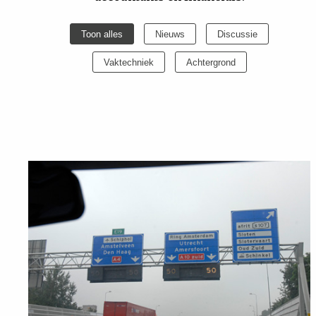
Uit
Toon alles
Nieuws
Discussie
Feiten
Vaktechniek
Achtergrond
&
Cijfers
Tuchtrecht
Magazine
Podcast
Dossiers