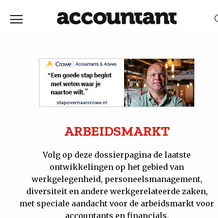
Home
Nieuws
RELEVANTIE
DATUM
Discussie
Vaktechniek
ARBEIDSMARKT
Achtergrond
Volg op deze dossierpagina de laatste
ontwikkelingen op het gebied van
werkgelegenheid, personeelsmanagement,
In
diversiteit en andere werkgerelateerde zaken,
met speciale aandacht voor de arbeidsmarkt voor
&
accountants en financials.