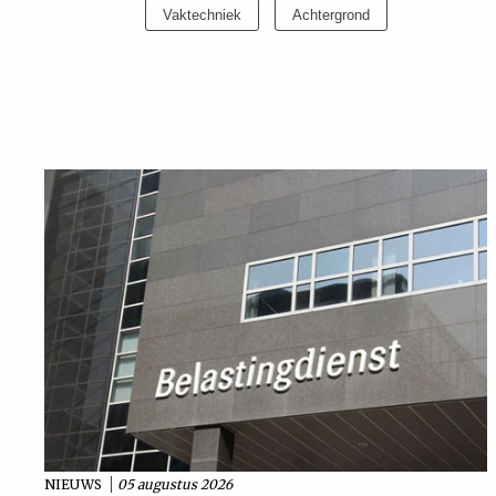
Vaktechniek
Achtergrond
Uit
Feiten
&
Cijfers
Tuchtrecht
Magazine
Podcast
Dossiers
NIEUWS
05 augustus 2026