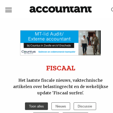
Home
Nieuws
RELEVANTIE
DATUM
Discussie
Vaktechniek
FISCAAL
Achtergrond
Het laatste fiscale nieuws, vaktechnische
artikelen over belastingrecht en de wekelijkse
update 'Fiscaal surfen'.
In
Toon alles
Nieuws
Discussie
&