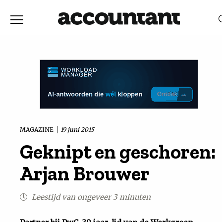
Home
Nieuws
RELEVANTIE
DATUM
Discussie
Vaktechniek
MAGAZINE
19 juni 2015
Geknipt en geschoren:
Achtergrond
Arjan Brouwer
In
Leestijd van ongeveer 3 minuten
&