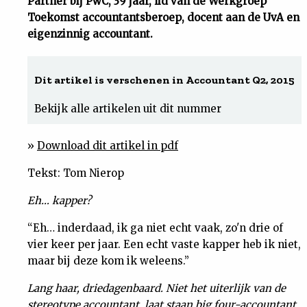
Partner bij PwC, 39 jaar, lid van de Werkgroep
Toekomst accountantsberoep, docent aan de UvA en
Uit
eigenzinnig accountant.
Feiten
Dit artikel is verschenen in Accountant Q2, 2015
&
Bekijk alle artikelen uit dit nummer
Cijfers
»
Download dit artikel in pdf
Tuchtrecht
Tekst: Tom Nierop
Eh… kapper?
Magazine
“Eh… inderdaad, ik ga niet echt vaak, zo'n drie of
vier keer per jaar. Een echt vaste kapper heb ik niet,
Podcast
maar bij deze kom ik weleens.”
Dossiers
Lang haar, driedagenbaard. Niet het uiterlijk van de
stereotype accountant, laat staan big four-accountant.