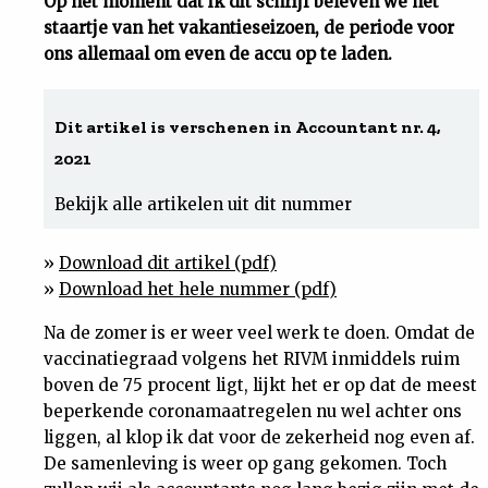
Op het moment dat ik dit schrijf beleven we het
staartje van het vakantieseizoen, de periode voor
Uit
ons allemaal om even de accu op te laden.
Feiten
Dit artikel is verschenen in Accountant nr. 4,
&
2021
Bekijk alle artikelen uit dit nummer
Cijfers
»
Download dit artikel (pdf)
Tuchtrecht
»
Download het hele nummer (pdf)
Na de zomer is er weer veel werk te doen. Omdat de
Magazine
vaccinatiegraad volgens het RIVM inmiddels ruim
boven de 75 procent ligt, lijkt het er op dat de meest
Podcast
beperkende coronamaatregelen nu wel achter ons
liggen, al klop ik dat voor de zekerheid nog even af.
Dossiers
De samenleving is weer op gang gekomen. Toch