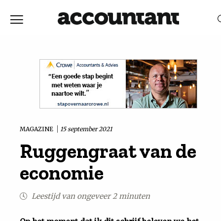
Home
Nieuws
RELEVANTIE
DATUM
Discussie
Vaktechniek
MAGAZINE
15 september 2021
Ruggengraat van de
Achtergrond
economie
In
Leestijd van ongeveer 2 minuten
&