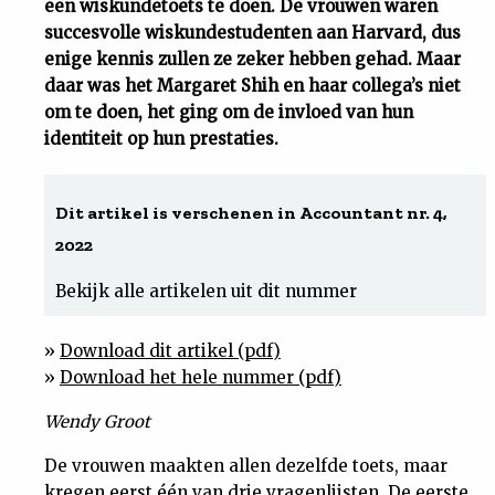
een wiskundetoets te doen. De vrouwen waren
succesvolle wiskundestudenten aan Harvard, dus
Uit
enige kennis zullen ze zeker hebben gehad. Maar
daar was het Margaret Shih en haar collega’s niet
Feiten
om te doen, het ging om de invloed van hun
identiteit op hun prestaties.
&
Dit artikel is verschenen in Accountant nr. 4,
Cijfers
2022
Tuchtrecht
Bekijk alle artikelen uit dit nummer
Magazine
»
Download dit artikel (pdf)
»
Download het hele nummer (pdf)
Podcast
Wendy Groot
Dossiers
De vrouwen maakten allen dezelfde toets, maar
kregen eerst één van drie vragenlijsten. De eerste