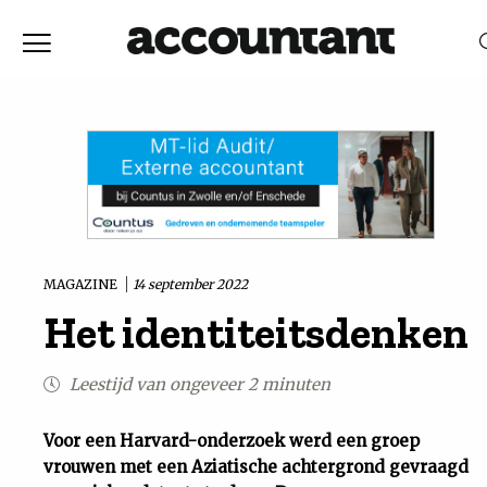
Home
Nieuws
RELEVANTIE
DATUM
Discussie
Vaktechniek
MAGAZINE
14 september 2022
Het identiteitsdenken
Achtergrond
Leestijd van ongeveer 2 minuten
In
Voor een Harvard-onderzoek werd een groep
&
vrouwen met een Aziatische achtergrond gevraagd