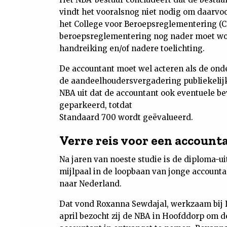
vindt het vooralsnog niet nodig om daarvoo
het College voor Beroepsreglementering (C
beroepsreglementering nog nader moet wor
handreiking en/of nadere toelichting.
De accountant moet wel acteren als de ond
de aandeelhoudersvergadering publiekelijk
NBA uit dat de accountant ook eventuele b
geparkeerd, totdat
Standaard 700 wordt geëvalueerd.
Verre reis voor een accoun
Na jaren van noeste studie is de diploma-u
mijlpaal in de loopbaan van jonge account
naar Nederland.
Dat vond Roxanna Sewdajal, werkzaam bij De
april bezocht zij de NBA in Hoofddorp om d