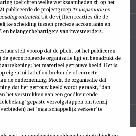
aring toelichten welke werkzaamheden zij op het
023 publiceerde de projectgroep
Transparantie en
ouding ontrafeld
. Uit de vijftien reacties die de
elijke scheiding tussen precieze accountants en
M en belangenbehartigers van investeerders.
stuur stelt voorop dat de plicht tot het publiceren
ij de gecontroleerde organisatie ligt en benadrukt de
 jaarrekening; het materieel getrouwe beeld. Het is
p eigen initiatief ontbrekende of correcte
 aan de onderneming. Mocht de organisatie dat
ening dat het getrouw beeld wordt geraakt, “dan
van het verstrekken van een goedkeurende
liek belang’ gepaste vervolgstappen om (tenzij
t verbieden) het ‘maatschappelijk verkeer’ te
nde wet- en regelgeving voldoende ruimte biedt en