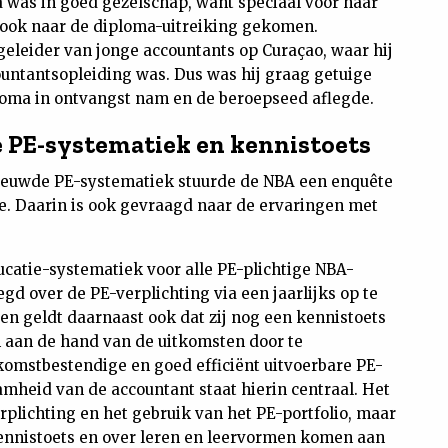
 was in goed gezelschap, want speciaal voor haar
 ook naar de diploma-uitreiking gekomen.
egeleider van jonge accountants op Curaçao, waar hij
untantsopleiding was. Dus was hij graag getuige
oma in ontvangst nam en de beroepseed aflegde.
 PE-systematiek en kennistoets
nieuwde PE-systematiek stuurde de NBA een enquête
ie. Daarin is ook gevraagd naar de ervaringen met
catie-systematiek voor alle PE-plichtige NBA-
gd over de PE-verplichting via een jaarlijks op te
en geldt daarnaast ook dat zij nog een kennistoets
 aan de hand van de uitkomsten door te
omstbestendige en goed efficiënt uitvoerbare PE-
heid van de accountant staat hierin centraal. Het
plichting en het gebruik van het PE-portfolio, maar
kennistoets en over leren en leervormen komen aan