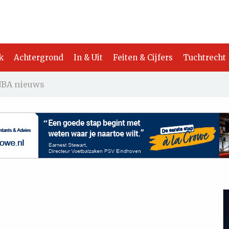
k
Achtergrond
In & Uit
Feiten & Cijfers
Tuchtrecht
BA nieuws