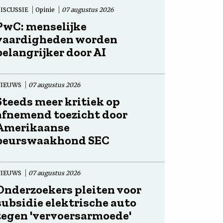
ISCUSSIE
Opinie
07 augustus 2026
PwC: menselijke
vaardigheden worden
belangrijker door AI
NIEUWS
07 augustus 2026
Steeds meer kritiek op
afnemend toezicht door
Amerikaanse
beurswaakhond SEC
NIEUWS
07 augustus 2026
Onderzoekers pleiten voor
subsidie elektrische auto
tegen 'vervoersarmoede'