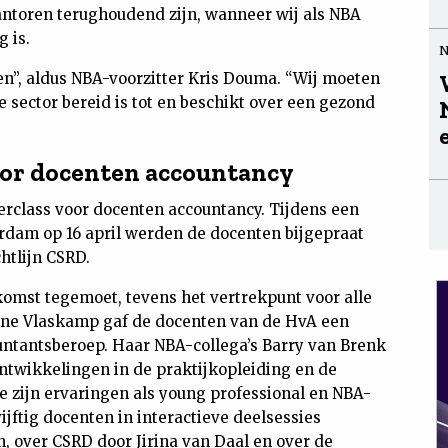
antoren terughoudend zijn, wanneer wij als NBA
 is.
sen”, aldus NBA-voorzitter Kris Douma. “Wij moeten
 sector bereid is tot en beschikt over een gezond
oor docenten accountancy
erclass voor docenten accountancy. Tijdens een
dam op 16 april werden de docenten bijgepraat
htlijn CSRD.
omst tegemoet, tevens het vertrekpunt voor alle
iane Vlaskamp gaf de docenten van de HvA een
untantsberoep. Haar NBA-collega’s Barry van Brenk
ontwikkelingen in de praktijkopleiding en de
zijn ervaringen als young professional en NBA-
jftig docenten in interactieve deelsessies
, over CSRD door Jirina van Daal en over de