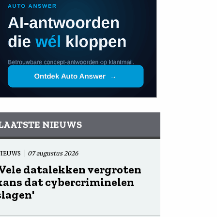
LAATSTE NIEUWS
NIEUWS
07 augustus 2026
'Vele datalekken vergroten
kans dat cybercriminelen
slagen'