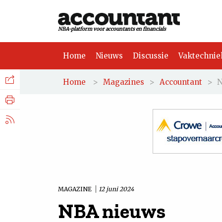
NBA-platform voor accountants en financials
Home
Nieuws
Discussie
Vaktechnie
Facebook
Nieuws
>
>
>
N
Home
Magazines
Accountant
Discussie
LinkedIn
Vaktechniek
X.com
Achtergrond
Tuchtrecht
MAGAZINE
12 juni 2024
NBA nieuws