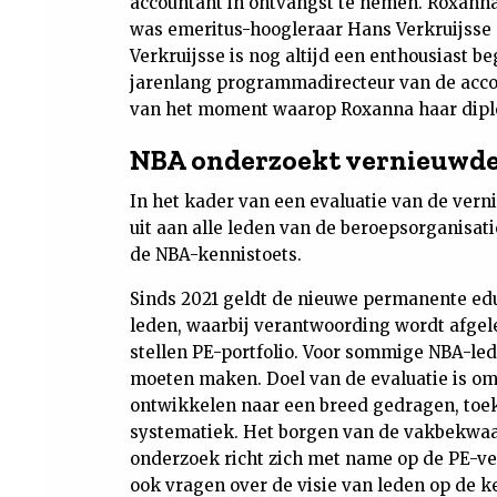
accountant in ontvangst te nemen. Roxanna
was emeritus-hoogleraar Hans Verkruijsse
Verkruijsse is nog altijd een enthousiast b
jarenlang programmadirecteur van de acco
van het moment waarop Roxanna haar dipl
NBA onderzoekt vernieuwde
In het kader van een evaluatie van de ver
uit aan alle leden van de beroepsorganisat
de NBA-kennistoets.
Sinds 2021 geldt de nieuwe permanente edu
leden, waarbij verantwoording wordt afgele
stellen PE-portfolio. Voor sommige NBA-led
moeten maken. Doel van de evaluatie is om
ontwikkelen naar een breed gedragen, toek
systematiek. Het borgen van de vakbekwaam
onderzoek richt zich met name op de PE-ver
ook vragen over de visie van leden op de 