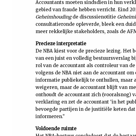
Accountants moeten sindsdien in hun verkl
gebied van fraude hebben verricht. Eind 2
Geheimhouding
de discussienotitie
Geheimh
consultatieronde opleverde, bleek een duid
meer rekkelijke stakeholders, zoals de AF
Precieze interpretatie
De NBA kiest voor de precieze lezing. Het be
van een juist en volledig bestuursverslag b
rol van de accountant als controleur van de
volgens de NBA niet aan de accountant om o
informatie publiekelijk te onthullen, maar
weigeren, maar de accountant blijft van m
onthoudt de accountant zich (vooralsnog) 
verklaring en zet de accountant ‘in het pub
bevoegde partijen in de justitiële keten da
informeren.”
Voldoende ruimte
Het NBA-bestuur concludeert dat de bestaa