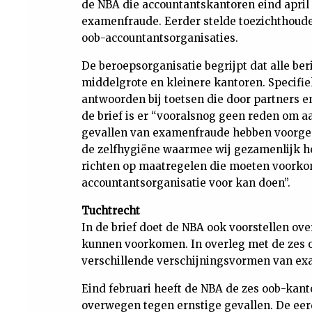
de NBA die accountantskantoren eind april
examenfraude. Eerder stelde toezichthoude
oob-accountantsorganisaties.
De beroepsorganisatie begrijpt dat alle b
middelgrote en kleinere kantoren. Specifi
antwoorden bij toetsen die door partners
de brief is er “vooralsnog geen reden om a
gevallen van examenfraude hebben voorgeda
de zelfhygiëne waarmee wij gezamenlijk het
richten op maatregelen die moeten voork
accountantsorganisatie voor kan doen”.
Tuchtrecht
In de brief doet de NBA ook voorstellen o
kunnen voorkomen. In overleg met de zes o
verschillende verschijningsvormen van e
Eind februari heeft de NBA de zes oob-kanto
overwegen tegen ernstige gevallen. De eerd