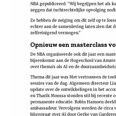
NBA gepubliceerd. “Wij begrijpen het als k
zeggen dat tuchtrechtelijke opvolging nodig
Ze hebben de neiging om dit zelf op te los
echter aan de samenleving laten zien dat de
zelfreinigend vermogen.”
Opnieuw een masterclass v
De NBA organiseerde ook dit jaar een mast
bijeenkomst aan de Hogeschool van Amster
over thema’s als AI en de duurzaamheidsric
Thema dit jaar was Met vertrouwen de toek
sessies van de dag. Algemeen directeur L
update over de ontwikkelingen in het acco
en Tharik Moussa stonden stil bij recente 
permanente educatie. Robin Hamoen deelde 
ambassadeur. Vervolgens werden de circa vi
bijgepraat over AI door Gerke van Garderen