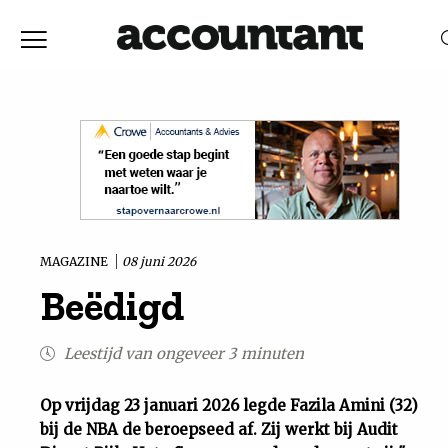
Home
Nieuws
RELEVANTIE
DATUM
Discussie
Vaktechniek
MAGAZINE
08 juni 2026
Beëdigd
Achtergrond
Leestijd van ongeveer 3 minuten
In
Op vrijdag 23 januari 2026 legde Fazila Amini (32)
&
bij de NBA de beroepseed af. Zij werkt bij Audit