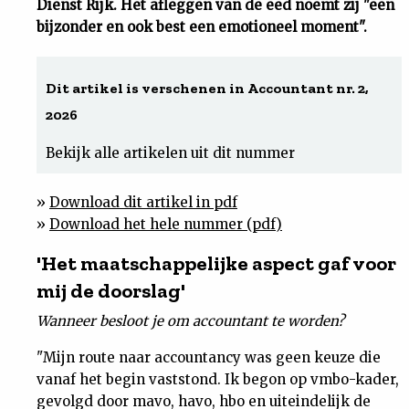
Dienst Rijk. Het afleggen van de eed noemt zij "een
bijzonder en ook best een emotioneel moment".
Uit
Feiten
Dit artikel is verschenen in Accountant nr. 2,
2026
&
Bekijk alle artikelen uit dit nummer
Cijfers
»
Download dit artikel in pdf
»
Download het hele nummer (pdf)
Tuchtrecht
'Het maatschappelijke aspect gaf voor
Magazine
mij de doorslag'
Wanneer besloot je om accountant te worden?
Podcast
"Mijn route naar accountancy was geen keuze die
vanaf het begin vaststond. Ik begon op vmbo-kader,
Dossiers
gevolgd door mavo, havo, hbo en uiteindelijk de