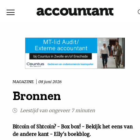
Home
Nieuws
RELEVANTIE
DATUM
Discussie
Vaktechniek
MAGAZINE
08 juni 2026
Bronnen
Achtergrond
Leestijd van ongeveer 7 minuten
In
Bitcoin of Shtcoin? - Box box! - Bekijk het eens van
&
de andere kant - Elly's boekblog.