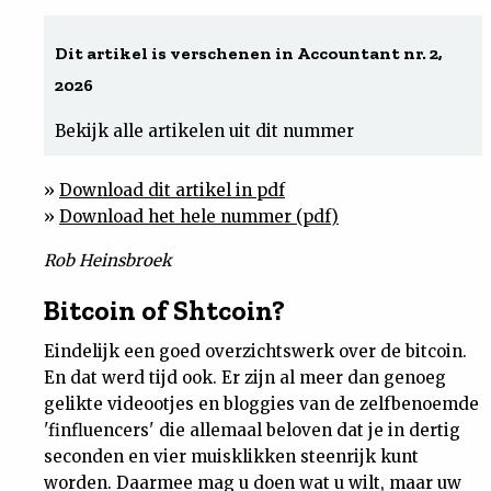
Uit
Dit artikel is verschenen in Accountant nr. 2,
2026
Feiten
Bekijk alle artikelen uit dit nummer
&
»
Download dit artikel in pdf
Cijfers
»
Download het hele nummer (pdf)
Rob Heinsbroek
Tuchtrecht
Bitcoin of Shtcoin?
Magazine
Eindelijk een goed overzichtswerk over de bitcoin.
En dat werd tijd ook. Er zijn al meer dan genoeg
Podcast
gelikte videootjes en bloggies van de zelfbenoemde
'finfluencers' die allemaal beloven dat je in dertig
Dossiers
seconden en vier muisklikken steenrijk kunt
worden. Daarmee mag u doen wat u wilt, maar uw