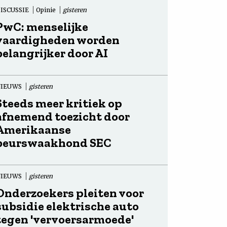
ISCUSSIE
Opinie
gisteren
PwC: menselijke
vaardigheden worden
belangrijker door AI
NIEUWS
gisteren
Steeds meer kritiek op
afnemend toezicht door
Amerikaanse
beurswaakhond SEC
NIEUWS
gisteren
Onderzoekers pleiten voor
subsidie elektrische auto
tegen 'vervoersarmoede'