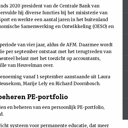
inds 2020 president van de Centrale Bank van
rvulde hij diverse functies bij het ministerie van
port en werkte een aantal jaren in het buitenland
conomische Samenwerking en Ontwikkeling (OESO) en
eriode van vier jaar, aldus de AFM. Daarmee wordt
die per september ontstaat met het terugtreden van
teel belast met het toezicht op accountants,
ille van Heuvelman over.
benoeming vanaf 1 september aanstaande uit Laura
 Beusekom, Marije Lely en Richard Doornbosch.
beheren PE-portfolio
len en beheren van een persoonlijk PE-portfolio,
d.
richt systeem voor permanente educatie, dat meer