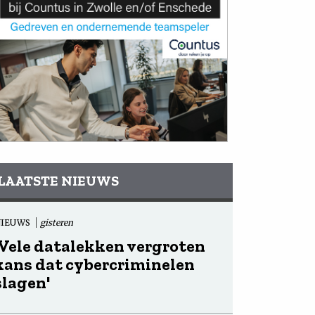
LAATSTE NIEUWS
NIEUWS
gisteren
'Vele datalekken vergroten
kans dat cybercriminelen
slagen'