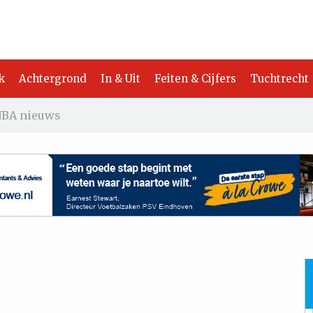
k
Achtergrond
In & Uit
Feiten & Cijfers
Tuchtrecht
BA nieuws