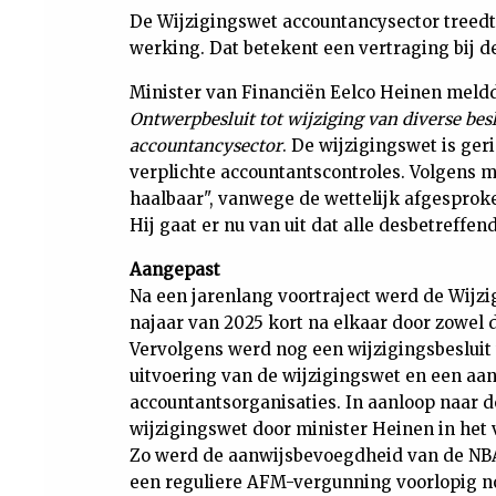
De Wijzigingswet accountancysector treedt 
werking. Dat betekent een vertraging bij d
Minister van Financiën Eelco Heinen meldd
Ontwerpbesluit tot wijziging van diverse bes
accountancysector
. De wijzigingswet is ger
verplichte accountantscontroles. Volgens mi
haalbaar", vanwege de wettelijk afgesproke
Hij gaat er nu van uit dat alle desbetreffen
Aangepast
Na een jarenlang voortraject werd de Wijzi
najaar van 2025 kort na elkaar door zowe
Vervolgens werd nog een wijzigingsbesluit t
uitvoering van de wijzigingswet en een aan
accountantsorganisaties. In aanloop naar 
wijzigingswet door minister Heinen in het
Zo werd de aanwijsbevoegdheid van de NBA
een reguliere AFM-vergunning voorlopig nog