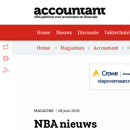
NBA-platform voor accountants en financials
Home
Nieuws
Discussie
Vaktechnie
Facebook
Nieuws
>
>
>
N
Home
Magazines
Accountant
Discussie
LinkedIn
Vaktechniek
X.com
Achtergrond
Tuchtrecht
MAGAZINE
08 juni 2026
NBA nieuws