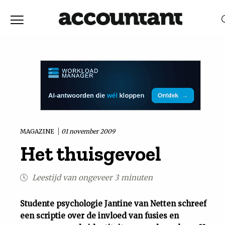
Home
Nieuws
RELEVANTIE
DATUM
Discussie
Vaktechniek
MAGAZINE
01 november 2009
Het thuisgevoel
Achtergrond
Leestijd van ongeveer 3 minuten
In
Studente psychologie Jantine van Netten schreef
&
een scriptie over de invloed van fusies en