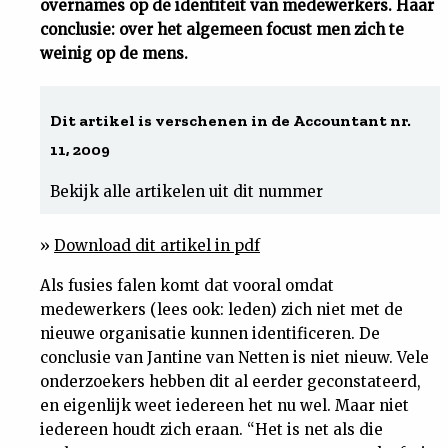
overnames op de identiteit van medewerkers. Haar
conclusie: over het algemeen focust men zich te
Uit
weinig op de mens.
Feiten
Dit artikel is verschenen in de Accountant nr.
&
11, 2009
Bekijk alle artikelen uit dit nummer
Cijfers
»
Download dit artikel in pdf
Tuchtrecht
Als fusies falen komt dat vooral omdat
Magazine
medewerkers (lees ook: leden) zich niet met de
nieuwe organisatie kunnen identificeren. De
conclusie van Jantine van Netten is niet nieuw. Vele
Podcast
onderzoekers hebben dit al eerder geconstateerd,
en eigenlijk weet iedereen het nu wel. Maar niet
Dossiers
iedereen houdt zich eraan. “Het is net als die