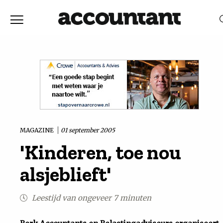
Home
Nieuws
RELEVANTIE
DATUM
Discussie
Vaktechniek
MAGAZINE
01 september 2005
'Kinderen, toe nou
Achtergrond
alsjeblieft'
In
Leestijd van ongeveer 7 minuten
&