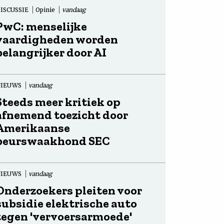
ISCUSSIE
Opinie
vandaag
PwC: menselijke
vaardigheden worden
belangrijker door AI
NIEUWS
vandaag
Steeds meer kritiek op
afnemend toezicht door
Amerikaanse
beurswaakhond SEC
NIEUWS
vandaag
Onderzoekers pleiten voor
subsidie elektrische auto
tegen 'vervoersarmoede'