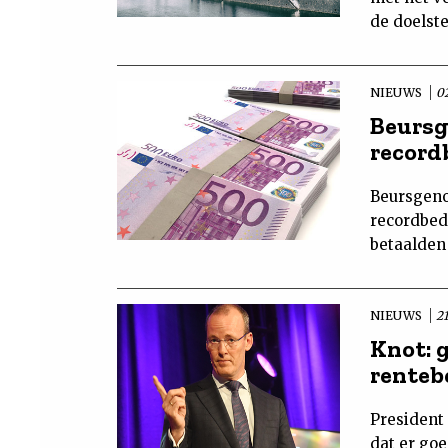
de doelste
NIEUWS
02
Beursg
record
Beursgeno
recordbed
betaalden 
NIEUWS
2
Knot: 
renteb
President
dat er go