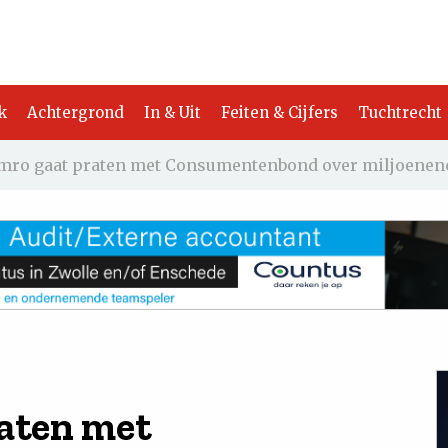
k
Achtergrond
In & Uit
Feiten & Cijfers
Tuchtrecht
mro gaat praten met Consumentenbond over miljoenen
aten met