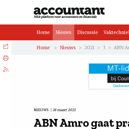
NBA-platform voor accountants en financials
Home
Nieuws
Discussie
Vaktechnie
Facebook
Nieuws
>
>
2021
>
3
>
ABN A
Home
Nieuws
Discussie
LinkedIn
Vaktechniek
X.com
Achtergrond
Tuchtrecht
NIEUWS
18 maart 2021
ABN Amro gaat pr