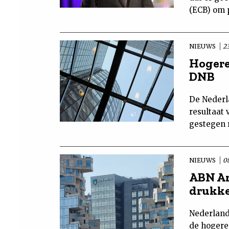
(ECB) om p
NIEUWS
2
Hogere
DNB
De Nederl
resultaat 
gestegen 
NIEUWS
0
ABN Am
drukke
Nederland
de hogere