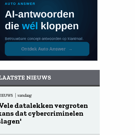
LAATSTE NIEUWS
NIEUWS
vandaag
'Vele datalekken vergroten
kans dat cybercriminelen
slagen'