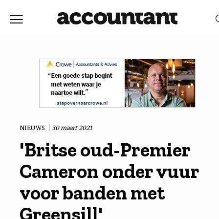
Home
Nieuws
RELEVANTIE
DATUM
Discussie
Vaktechniek
NIEUWS
30 maart 2021
'Britse oud-Premier
Achtergrond
Cameron onder vuur
In
voor banden met
Greensill'
&