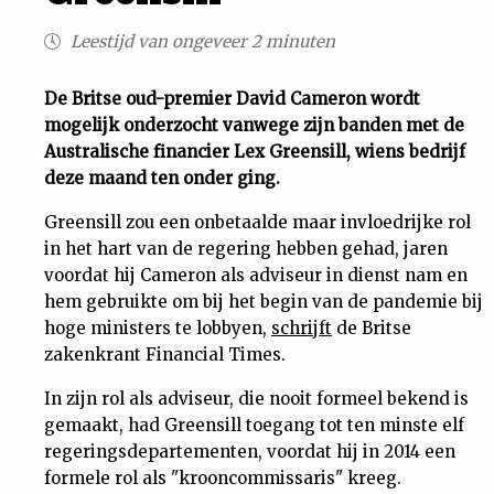
Uit
Leestijd van ongeveer 2 minuten
Feiten
De Britse oud-premier David Cameron wordt
mogelijk onderzocht vanwege zijn banden met de
Australische financier Lex Greensill, wiens bedrijf
&
deze maand ten onder ging.
Cijfers
Greensill zou een onbetaalde maar invloedrijke rol
in het hart van de regering hebben gehad, jaren
voordat hij Cameron als adviseur in dienst nam en
Tuchtrecht
hem gebruikte om bij het begin van de pandemie bij
hoge ministers te lobbyen,
schrijft
de Britse
Magazine
zakenkrant Financial Times.
Podcast
In zijn rol als adviseur, die nooit formeel bekend is
gemaakt, had Greensill toegang tot ten minste elf
regeringsdepartementen, voordat hij in 2014 een
Dossiers
formele rol als "krooncommissaris" kreeg.