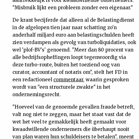
aantrekkelijk is voor kwaadwillende ondernemers.
"Misbruik lijkt een probleem zonder een eigenaar."
De krant becijferde dat alleen al de Belastingdienst
in de afgelopen tien jaar naar schatting zo'n
anderhalf miljard euro aan belastingschulden heeft
zien verdampen als gevolg van turboliquidaties, ook
wel 'plof-BV's' genoemd. "Meer dan 80 procent van
alle bedrijfsopheffingen loopt tegenwoordig via
deze turbo-route, buiten het toeziend oog van
curator, accountant of notaris om", stelt het FD in
een redactioneel
commentaar
, waarin gesproken
wordt van "een structurele zwakte" in het
ondernemingsrecht.
"Hoeveel van de genoemde gevallen fraude betreft,
valt nog niet te zeggen, maar het staat vast dat de
wet het veel te gemakkelijk heeft gemaakt voor
kwaadwillende ondernemers die überhaupt nooit
van plan waren hun schuldeisers te betalen", meent