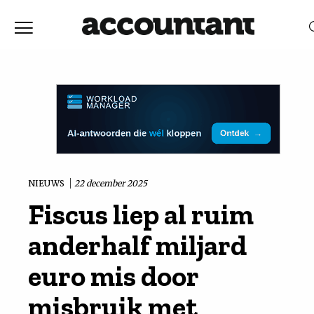
Home
Nieuws
RELEVANTIE
DATUM
Discussie
Vaktechniek
NIEUWS
22 december 2025
Fiscus liep al ruim
Achtergrond
anderhalf miljard
In
euro mis door
misbruik met
&