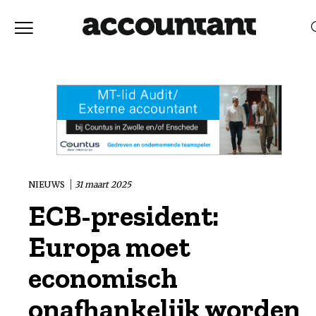
Home
Nieuws
RELEVANTIE
DATUM
Discussie
Vaktechniek
NIEUWS
31 maart 2025
ECB-president:
Achtergrond
Europa moet
In
economisch
onafhankelijk worden
&