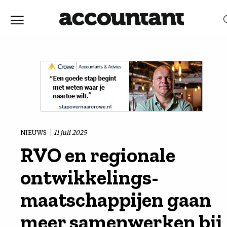
Home
Nieuws
RELEVANTIE
DATUM
Discussie
Vaktechniek
NIEUWS
11 juli 2025
RVO en regionale
Achtergrond
ontwikkelings-
In
maatschappijen gaan
meer samenwerken bij
&