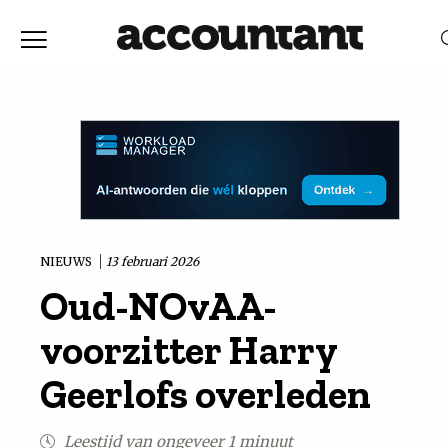
Home
Nieuws
RELEVANTIE
DATUM
Discussie
Vaktechniek
NIEUWS
13 februari 2026
Oud-NOvAA-
Achtergrond
voorzitter Harry
In
Geerlofs overleden
&
Leestijd van ongeveer 1 minuut