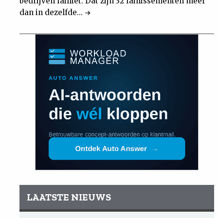
bedrijven failliet. Dat zijn 32 faillissementen meer
dan in dezelfde...
LAATSTE NIEUWS