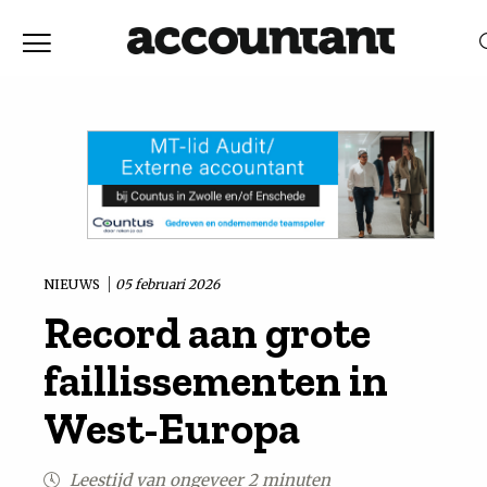
Home
Nieuws
RELEVANTIE
DATUM
Discussie
Vaktechniek
NIEUWS
05 februari 2026
Record aan grote
Achtergrond
faillissementen in
In
West-Europa
&
Leestijd van ongeveer 2 minuten