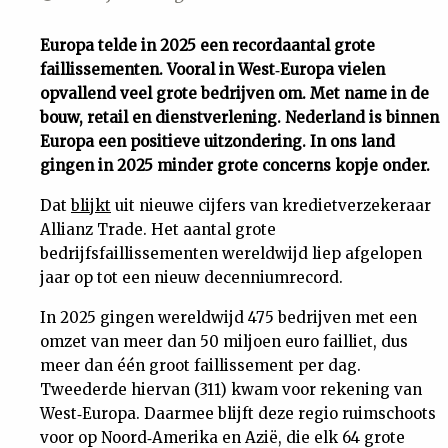
Uit
Europa telde in 2025 een recordaantal grote
faillissementen. Vooral in West‑Europa vielen
Feiten
opvallend veel grote bedrijven om. Met name in de
bouw, retail en dienstverlening. Nederland is binnen
&
Europa een positieve uitzondering. In ons land
gingen in 2025 minder grote concerns kopje onder.
Cijfers
Dat
blijkt
uit nieuwe cijfers van kredietverzekeraar
Allianz Trade. Het aantal grote
Tuchtrecht
bedrijfsfaillissementen wereldwijd liep afgelopen
jaar op tot een nieuw decenniumrecord.
Magazine
In 2025 gingen wereldwijd 475 bedrijven met een
omzet van meer dan 50 miljoen euro failliet, dus
Podcast
meer dan één groot faillissement per dag.
Tweederde hiervan (311) kwam voor rekening van
West‑Europa. Daarmee blijft deze regio ruimschoots
Dossiers
voor op Noord‑Amerika en Azië, die elk 64 grote