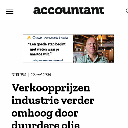
Home
Nieuws
RELEVANTIE
DATUM
Discussie
Vaktechniek
NIEUWS
29 mei 2026
Verkoopprijzen
Achtergrond
industrie verder
In
omhoog door
duurdere olie
&