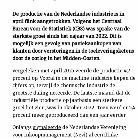
Uit
De productie van de Nederlandse industrie is in
april flink aangetrokken. Volgens het Centraal
Feiten
Bureau voor de Statistiek (CBS) was sprake van de
sterkste groei sinds het najaar van 2022. Dit is
&
mogelijk een gevolg van paniekaankopen van
klanten door verstoringen in de toeleveringsketens
door de oorlog in het Midden-Oosten.
Cijfers
Vergeleken met april 2025
veerde
de productie 4,7
Tuchtrecht
procent op. Vooral in de machine-industrie liepen de
cijfers op, terwijl de chemische industrie de
grootste daling noteerde. De laatste maand dat de
Magazine
industriële productie op jaarbasis een sterkere
groei liet zien, was in oktober 2022. Toen werd er 5,4
Podcast
procent meer geproduceerd dan een jaar eerder.
Onlangs
signaleerde
de Nederlandse Vereniging
Dossiers
voor Inkoopmanagement (Nevi) al een flinke