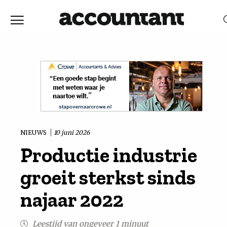
Home
Nieuws
RELEVANTIE
DATUM
Discussie
Vaktechniek
NIEUWS
10 juni 2026
Productie industrie
Achtergrond
groeit sterkst sinds
In
najaar 2022
&
Leestijd van ongeveer 1 minuut