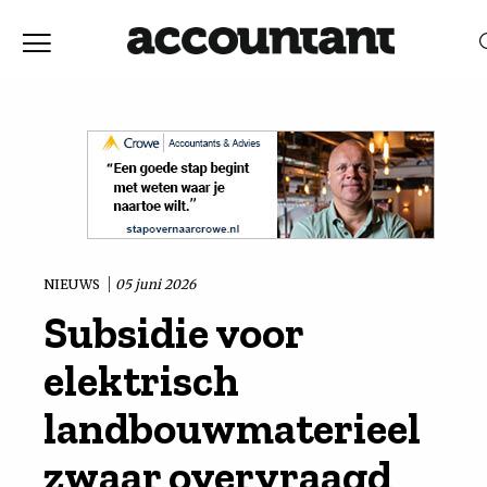
Home
Nieuws
RELEVANTIE
DATUM
Discussie
Vaktechniek
NIEUWS
05 juni 2026
Subsidie voor
Achtergrond
elektrisch
In
landbouwmaterieel
zwaar overvraagd
&