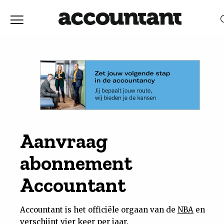
Home
Nieuws
RELEVANTIE
DATUM
Discussie
Vaktechniek
Aanvraag
abonnement
Achtergrond
Accountant
In
Accountant is het officiële orgaan van de
NBA
en
&
verschijnt vier keer per jaar.