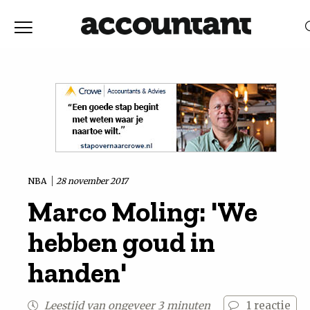
Home
Nieuws
RELEVANTIE
DATUM
Discussie
Vaktechniek
NBA
28 november 2017
Marco Moling: 'We
Achtergrond
hebben goud in
In
handen'
&
Leestijd van ongeveer 3 minuten
1
reactie