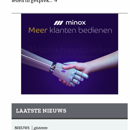
leden in gesprek...
LAATSTE NIEUWS
NIEUWS
gisteren