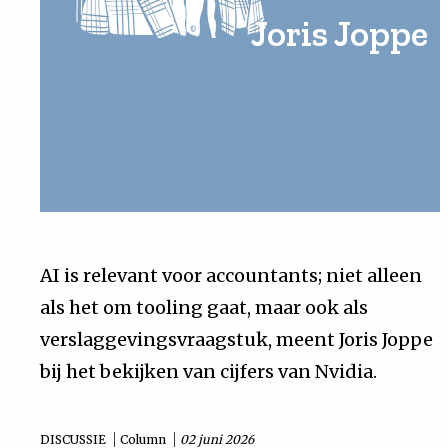
Joris Joppe
Uit
Feiten
&
Cijfers
Tuchtrecht
AI is relevant voor accountants; niet alleen
als het om tooling gaat, maar ook als
Magazine
verslaggevingsvraagstuk, meent Joris Joppe
Podcast
bij het bekijken van cijfers van Nvidia.
Dossiers
DISCUSSIE
Column
02 juni 2026