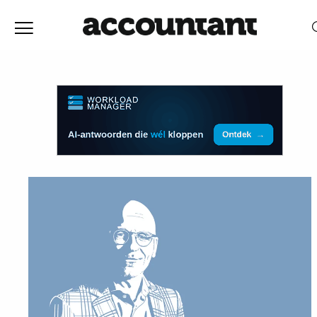
Home
Nieuws
RELEVANTIE
DATUM
Discussie
Vaktechniek
Achtergrond
In
&