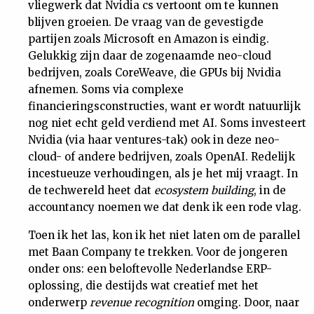
vliegwerk dat Nvidia cs vertoont om te kunnen
blijven groeien. De vraag van de gevestigde
partijen zoals Microsoft en Amazon is eindig.
Gelukkig zijn daar de zogenaamde neo-cloud
bedrijven, zoals CoreWeave, die GPUs bij Nvidia
afnemen. Soms via complexe
financieringsconstructies, want er wordt natuurlijk
nog niet echt geld verdiend met AI. Soms investeert
Nvidia (via haar ventures-tak) ook in deze neo-
cloud- of andere bedrijven, zoals OpenAI. Redelijk
incestueuze verhoudingen, als je het mij vraagt. In
de techwereld heet dat
ecosystem building
, in de
accountancy noemen we dat denk ik een rode vlag.
Toen ik het las, kon ik het niet laten om de parallel
met Baan Company te trekken. Voor de jongeren
onder ons: een beloftevolle Nederlandse ERP-
oplossing, die destijds wat creatief met het
onderwerp
revenue recognition
omging. Door, naar