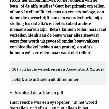
Hoort het accountantvak tot het domein van de
bèta- of de alfa-studies? Gaat het primair om tellen
Uit
of om vértellen? Ik liet eens op een etymologe, een
dame die meeschrijft aan een woordenboek, mijn
Feiten
stelling los dat alfa's en bèta's totaal andere
mensensoorten zijn: 'Bèta's kunnen tellen maar niet
&
vertellen (denk aan de bouw waar alles steevast
eerst fout wordt uitgevoerd omdat bouwvakkers
een bloedhekel hebben aan praten), en alfa's
Cijfers
kunnen wél vertellen maar vaak niet tellen'.
Tuchtrecht
Dit artikel is verschenen in Accountant Q2, 2015
Magazine
Bekijk alle artikelen uit dit nummer
Podcast
»
Download dit artikel in pdf
Dossiers
Haar reactie was een eyeopener: “In het woord
‘vertellen’ zit ‘tellen’ - en niet alleen in het