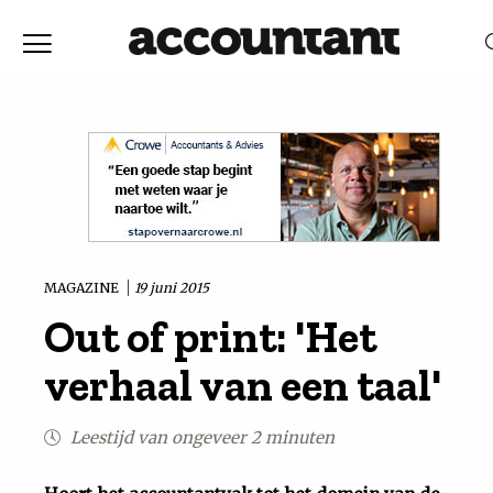
Home
Nieuws
RELEVANTIE
DATUM
Discussie
Vaktechniek
MAGAZINE
19 juni 2015
Out of print: 'Het
Achtergrond
verhaal van een taal'
In
Leestijd van ongeveer 2 minuten
&