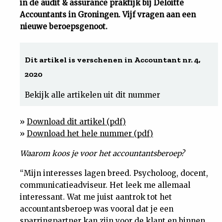
in de audit & assurance praktijk bij Deloitte
Accountants in Groningen. Vijf vragen aan een
Uit
nieuwe beroepsgenoot.
Feiten
Dit artikel is verschenen in Accountant nr. 4,
&
2020
Bekijk alle artikelen uit dit nummer
Cijfers
»
Download dit artikel (pdf)
Tuchtrecht
»
Download het hele nummer (pdf)
Magazine
Waarom koos je voor het accountantsberoep?
“Mijn interesses lagen breed. Psycholoog, docent,
Podcast
communicatieadviseur. Het leek me allemaal
interessant. Wat me juist aantrok tot het
Dossiers
accountantsberoep was vooral dat je een
sparringpartner kan zijn voor de klant en binnen