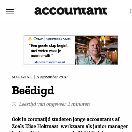
Home
Nieuws
RELEVANTIE
DATUM
Discussie
Vaktechniek
MAGAZINE
11 september 2020
Beëdigd
Achtergrond
Leestijd van ongeveer 2 minuten
In
Ook in coronatijd studeren jonge accountants af.
&
Zoals Elise Holtmaat, werkzaam als junior manager