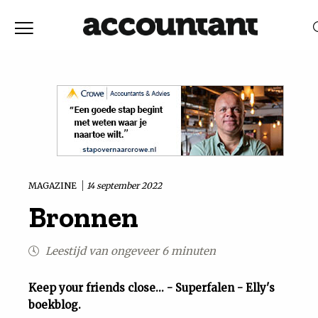
Home
Nieuws
RELEVANTIE
DATUM
Discussie
Vaktechniek
MAGAZINE
14 september 2022
Bronnen
Achtergrond
Leestijd van ongeveer 6 minuten
In
Keep your friends close... - Superfalen - Elly's
&
boekblog.