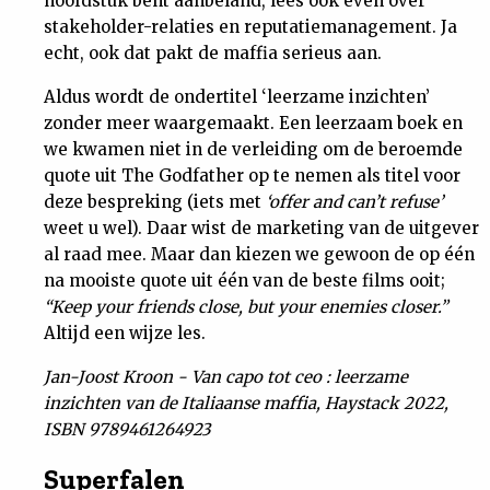
hoofdstuk bent aanbeland, lees ook even over
stakeholder-relaties en reputatiemanagement. Ja
echt, ook dat pakt de maffia serieus aan.
Aldus wordt de ondertitel ‘leerzame inzichten’
zonder meer waargemaakt. Een leerzaam boek en
we kwamen niet in de verleiding om de beroemde
quote uit The Godfather op te nemen als titel voor
deze bespreking (iets met
‘offer and can’t refuse’
weet u wel). Daar wist de marketing van de uitgever
al raad mee. Maar dan kiezen we gewoon de op één
na mooiste quote uit één van de beste films ooit;
“Keep your friends close, but your enemies closer.”
Altijd een wijze les.
Jan-Joost Kroon - Van capo tot ceo : leerzame
inzichten van de Italiaanse maffia, Haystack 2022,
ISBN 9789461264923
Superfalen