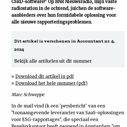
CSRD-software!" Op BNR Nieuwsradio, mijn vaste
radiostation in de ochtend, juichen de software-
Uit
aanbieders over hun formidabele oplossing voor
alle nieuwe rapporteringsproblemen.
Feiten
&
Dit artikel is verschenen in Accountant nr. 4,
2024
Cijfers
Bekijk alle artikelen uit dit nummer
Tuchtrecht
»
Download dit artikel in pdf
»
Download het hele nummer (pdf)
Magazine
Marc Schweppe
Podcast
In de mail vind ik een 'persbericht' van een
"toonaangevende leverancier van SaaS-oplossingen
Dossiers
voor ESG-rapportages", die speciaal een
Beneluxkantoor heeft geopend in Amsterdam "om