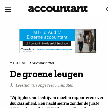
Home
Nieuws
RELEVANTIE
DATUM
Discussie
Vaktechniek
MAGAZINE
10 december 2024
De groene leugen
Achtergrond
Leestijd van ongeveer 3 minuten
In
"Vijftigduizend bedrijven moeten rapporteren over
&
duurzaamheid. Een nachtmerrie zonder de juiste