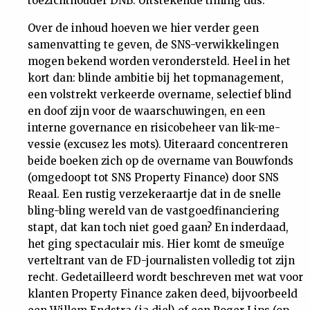
toezichthouder DNB. Uitstekende timing dus.
Nieuwsbrief
Over de inhoud hoeven we hier verder geen
samenvatting te geven, de SNS-verwikkelingen
Contact
mogen bekend worden verondersteld. Heel in het
kort dan: blinde ambitie bij het topmanagement,
een volstrekt verkeerde overname, selectief blind
en doof zijn voor de waarschuwingen, en een
interne governance en risicobeheer van lik-me-
vessie (excusez les mots). Uiteraard concentreren
beide boeken zich op de overname van Bouwfonds
(omgedoopt tot SNS Property Finance) door SNS
Reaal. Een rustig verzekeraartje dat in de snelle
bling-bling wereld van de vastgoedfinanciering
stapt, dat kan toch niet goed gaan? En inderdaad,
het ging spectaculair mis. Hier komt de smeuïge
verteltrant van de FD-journalisten volledig tot zijn
recht. Gedetailleerd wordt beschreven met wat voor
klanten Property Finance zaken deed, bijvoorbeeld