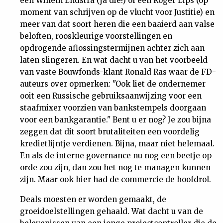
een Willem Endstra (ja die!) of een Roger Lips (op
moment van schrijven op de vlucht voor Justitie) en
meer van dat soort heren die een baaierd aan valse
beloften, rooskleurige voorstellingen en
opdrogende aflossingstermijnen achter zich aan
laten slingeren. En wat dacht u van het voorbeeld
van vaste Bouwfonds-klant Ronald Ras waar de FD-
auteurs over opmerken: "Ook liet de ondernemer
ooit een Russische gebruiksaanwijzing voor een
staafmixer voorzien van bankstempels doorgaan
voor een bankgarantie." Bent u er nog? Je zou bijna
zeggen dat dit soort brutaliteiten een voordelig
kredietlijntje verdienen. Bijna, maar niet helemaal.
En als de interne governance nu nog een beetje op
orde zou zijn, dan zou het nog te managen kunnen
zijn. Maar ook hier had de commercie de hoofdrol.
Deals moesten er worden gemaakt, de
groeidoelstellingen gehaald. Wat dacht u van de