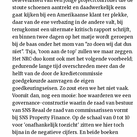
belevenissen van een jonge projectcontroller die de
stoute schoenen aantrekt en daadwerkelijk eens
gaat kijken bij een Amerikaanse klant ter plekke,
daar van de ene verbazing in de andere valt, bij
terugkomst een uitermate kritisch rapport schrijft,
en binnen twee dagen op het matje wordt geroepen
bij de baas onder het mom van "zo doen wij dat dus
niet". Tsja, 'toon aan de top' zullen we maar zeggen.
Het NRC-duo komt ook met het volgende voorbeeld;
gedurende lange tijd overschreden meer dan de
helft van de door de kredietcommissie
goedgekeurde aanvragen de eigen
goedkeuringseisen. Zo zout eten we het niet vaak.
Vooruit dan, nog een mooie: hoe waarderen we een
governance-constructie waarin de raad van bestuur
van SNS Reaal de raad van commissarissen vormt
bij SNS Property Finance. Op de schaal van 0 tot 10
voor 'onafhankelijk toezicht' zitten we hier toch
bijna in de negatieve cijfers. En beide boeken