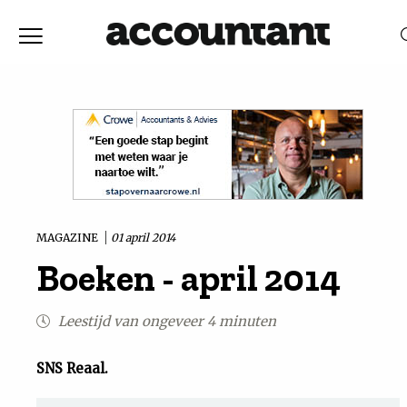
Home
Nieuws
RELEVANTIE
DATUM
Discussie
Vaktechniek
MAGAZINE
01 april 2014
Boeken - april 2014
Achtergrond
Leestijd van ongeveer 4 minuten
In
SNS Reaal.
&