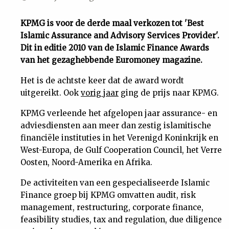
Uit
KPMG is voor de derde maal verkozen tot 'Best
Islamic Assurance and Advisory Services Provider'.
Feiten
Dit in editie 2010 van de Islamic Finance Awards
van het gezaghebbende Euromoney magazine.
&
Het is de achtste keer dat de award wordt
uitgereikt. Ook
vorig jaar
ging de prijs naar KPMG.
Cijfers
KPMG verleende het afgelopen jaar assurance- en
adviesdiensten aan meer dan zestig islamitische
Tuchtrecht
financiële instituties in het Verenigd Koninkrijk en
West-Europa, de Gulf Cooperation Council, het Verre
Magazine
Oosten, Noord-Amerika en Afrika.
De activiteiten van een gespecialiseerde Islamic
Podcast
Finance groep bij KPMG omvatten audit, risk
management, restructuring, corporate finance,
Dossiers
feasibility studies, tax and regulation, due diligence