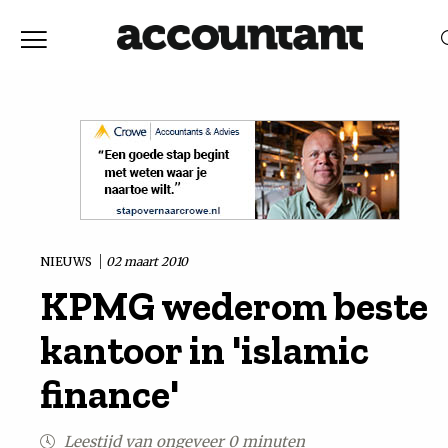
Home
Nieuws
RELEVANTIE
DATUM
Discussie
Vaktechniek
NIEUWS
02 maart 2010
KPMG wederom beste
Achtergrond
kantoor in 'islamic
In
finance'
&
Leestijd van ongeveer 0 minuten