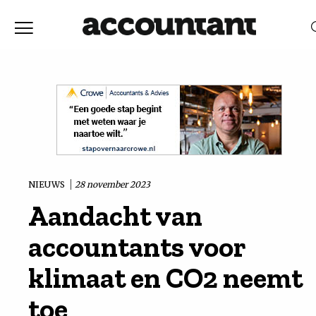
Home
Nieuws
RELEVANTIE
DATUM
Discussie
Vaktechniek
NIEUWS
28 november 2023
Aandacht van
Achtergrond
accountants voor
In
klimaat en CO2 neemt
toe
&