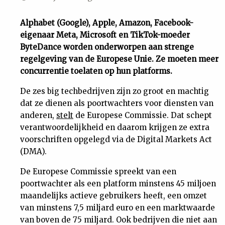
Uit
Alphabet (Google), Apple, Amazon, Facebook-
eigenaar Meta, Microsoft en TikTok-moeder
Feiten
ByteDance worden onderworpen aan strenge
regelgeving van de Europese Unie. Ze moeten meer
&
concurrentie toelaten op hun platforms.
De zes big techbedrijven zijn zo groot en machtig
Cijfers
dat ze dienen als poortwachters voor diensten van
anderen,
stelt
de Europese Commissie. Dat schept
Tuchtrecht
verantwoordelijkheid en daarom krijgen ze extra
voorschriften opgelegd via de Digital Markets Act
(DMA).
Magazine
De Europese Commissie spreekt van een
Podcast
poortwachter als een platform minstens 45 miljoen
maandelijks actieve gebruikers heeft, een omzet
van minstens 7,5 miljard euro en een marktwaarde
Dossiers
van boven de 75 miljard. Ook bedrijven die niet aan