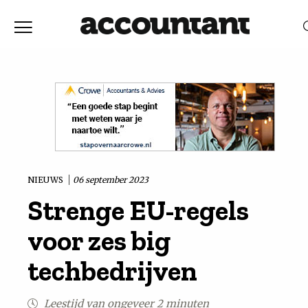
Home
Nieuws
RELEVANTIE
DATUM
Discussie
Vaktechniek
NIEUWS
06 september 2023
Strenge EU-regels
Achtergrond
voor zes big
In
techbedrijven
&
Leestijd van ongeveer 2 minuten