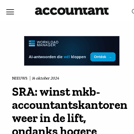
Home
Nieuws
RELEVANTIE
DATUM
Discussie
Vaktechniek
NIEUWS
14 oktober 2024
SRA: winst mkb-
Achtergrond
accountantskantoren
In
weer in de lift,
ondanks hogere
&