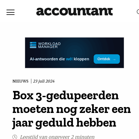
Home
Nieuws
RELEVANTIE
DATUM
Discussie
Vaktechniek
NIEUWS
23 juli 2024
Box 3-gedupeerden
Achtergrond
moeten nog zeker een
In
jaar geduld hebben
&
Leestijd van ongeveer 2 minuten