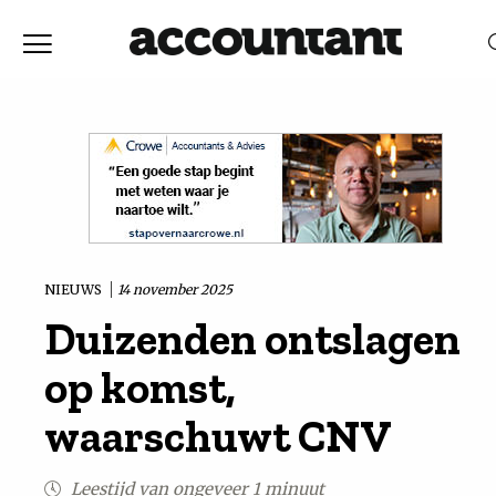
Home
Nieuws
RELEVANTIE
DATUM
Discussie
Vaktechniek
NIEUWS
14 november 2025
Duizenden ontslagen
Achtergrond
op komst,
In
waarschuwt CNV
&
Leestijd van ongeveer 1 minuut