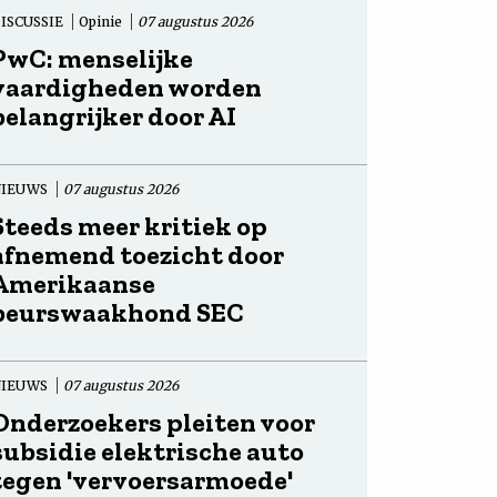
ISCUSSIE
Opinie
07 augustus 2026
PwC: menselijke
vaardigheden worden
belangrijker door AI
NIEUWS
07 augustus 2026
Steeds meer kritiek op
afnemend toezicht door
Amerikaanse
beurswaakhond SEC
NIEUWS
07 augustus 2026
Onderzoekers pleiten voor
subsidie elektrische auto
tegen 'vervoersarmoede'