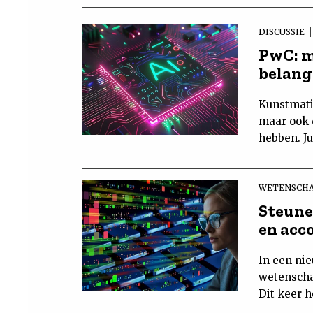
DISCUSSIE
PwC: m
belang
Kunstmatig
maar ook 
hebben. Ju
WETENSCHA
Steune
en acc
In een ni
wetenscha
Dit keer h