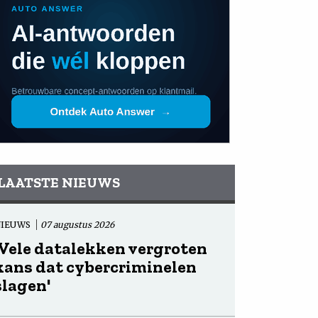
LAATSTE NIEUWS
NIEUWS
07 augustus 2026
'Vele datalekken vergroten
kans dat cybercriminelen
slagen'