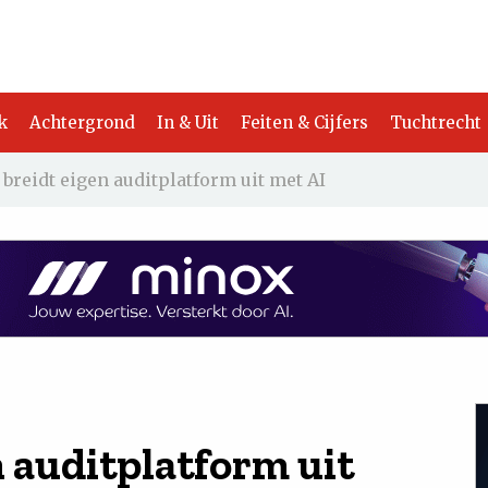
k
Achtergrond
In & Uit
Feiten & Cijfers
Tuchtrecht
reidt eigen auditplatform uit met AI
 auditplatform uit