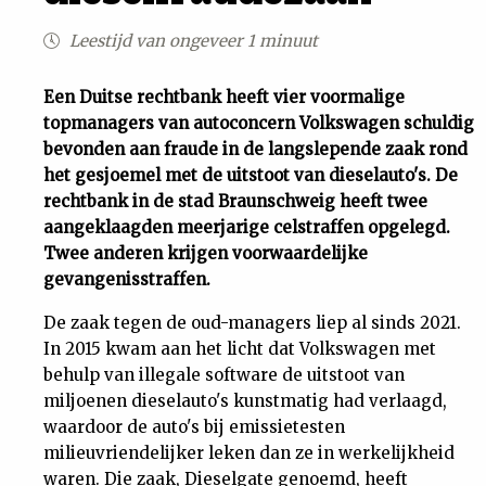
Uit
Leestijd van ongeveer 1 minuut
Feiten
Een Duitse rechtbank heeft vier voormalige
topmanagers van autoconcern Volkswagen schuldig
bevonden aan fraude in de langslepende zaak rond
&
het gesjoemel met de uitstoot van dieselauto's. De
rechtbank in de stad Braunschweig heeft twee
Cijfers
aangeklaagden meerjarige celstraffen opgelegd.
Twee anderen krijgen voorwaardelijke
Tuchtrecht
gevangenisstraffen.
De zaak tegen de oud-managers liep al sinds 2021.
Magazine
In 2015 kwam aan het licht dat Volkswagen met
behulp van illegale software de uitstoot van
Podcast
miljoenen dieselauto's kunstmatig had verlaagd,
waardoor de auto's bij emissietesten
Dossiers
milieuvriendelijker leken dan ze in werkelijkheid
waren. Die zaak, Dieselgate genoemd, heeft