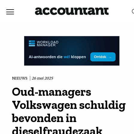
Home
Nieuws
RELEVANTIE
DATUM
Discussie
Vaktechniek
NIEUWS
26 mei 2025
Oud-managers
Achtergrond
Volkswagen schuldig
In
bevonden in
dieselfraudezaak
&