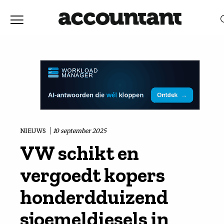
Home
Nieuws
RELEVANTIE
DATUM
Discussie
Vaktechniek
NIEUWS
10 september 2025
VW schikt en
Achtergrond
vergoedt kopers
In
honderdduizend
sjoemeldiesels in
&