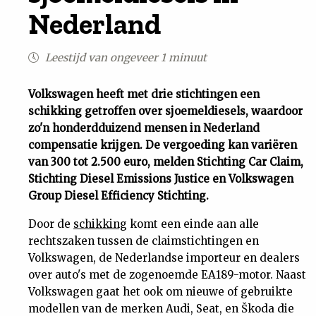
Nederland
Uit
Leestijd van ongeveer 1 minuut
Feiten
Volkswagen heeft met drie stichtingen een
&
schikking getroffen over sjoemeldiesels, waardoor
zo'n honderdduizend mensen in Nederland
Cijfers
compensatie krijgen. De vergoeding kan variëren
van 300 tot 2.500 euro, melden Stichting Car Claim,
Tuchtrecht
Stichting Diesel Emissions Justice en Volkswagen
Group Diesel Efficiency Stichting.
Magazine
Door de
schikking
komt een einde aan alle
rechtszaken tussen de claimstichtingen en
Podcast
Volkswagen, de Nederlandse importeur en dealers
over auto's met de zogenoemde EA189-motor. Naast
Volkswagen gaat het ook om nieuwe of gebruikte
Dossiers
modellen van de merken Audi, Seat, en Škoda die