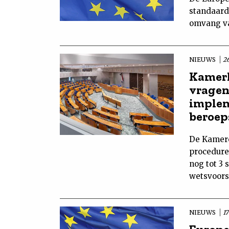
standaard
omvang van
NIEUWS
2
Kamerl
vragen
implem
beroep
De Kamerc
procedure
nog tot 3 
wetsvoorst
NIEUWS
17