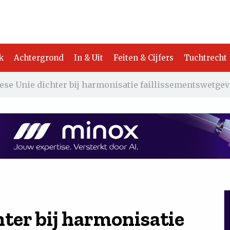
k
Achtergrond
In & Uit
Feiten & Cijfers
Tuchtrecht
ese Unie dichter bij harmonisatie faillissementswetge
ter bij harmonisatie