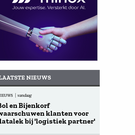
LAATSTE NIEUWS
NIEUWS
vandaag
Bol en Bijenkorf
waarschuwen klanten voor
datalek bij 'logistiek partner'