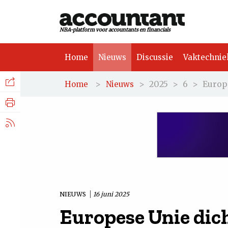
NBA-platform voor accountants en financials
Home
Nieuws
Discussie
Vaktechnie
Facebook
Nieuws
>
>
2025
>
6
>
Europ
Home
Nieuws
Discussie
LinkedIn
Vaktechniek
X.com
Achtergrond
Tuchtrecht
NIEUWS
16 juni 2025
Europese Unie dich