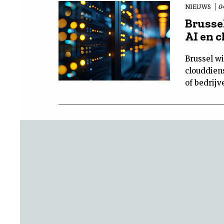
NIEUWS
0
Brusse
AI en 
Brussel wi
clouddien
of bedrijv