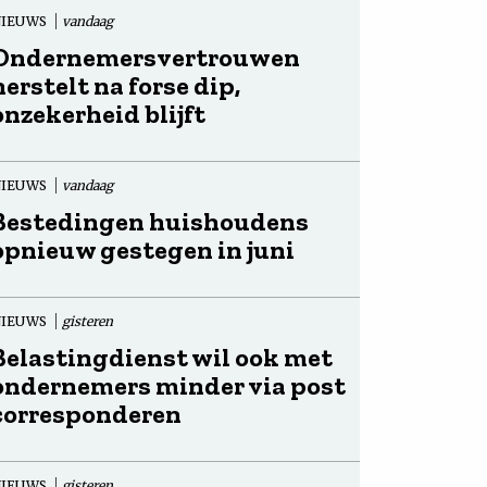
NIEUWS
vandaag
Ondernemersvertrouwen
herstelt na forse dip,
onzekerheid blijft
NIEUWS
vandaag
Bestedingen huishoudens
opnieuw gestegen in juni
NIEUWS
gisteren
Belastingdienst wil ook met
ondernemers minder via post
corresponderen
NIEUWS
gisteren