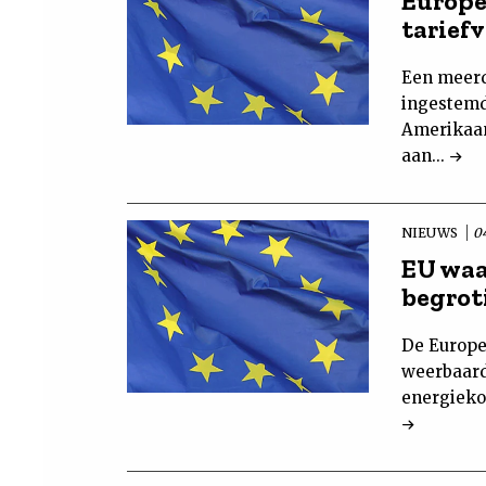
Europe
tarief
Een meerd
ingestemd
Amerikaan
aan...
NIEUWS
0
EU waa
begrot
De Europe
weerbaard
energieko