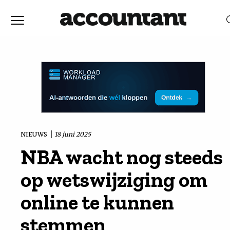
Home
Nieuws
RELEVANTIE
DATUM
Discussie
Vaktechniek
NIEUWS
18 juni 2025
NBA wacht nog steeds
Achtergrond
op wetswijziging om
In
online te kunnen
stemmen
&