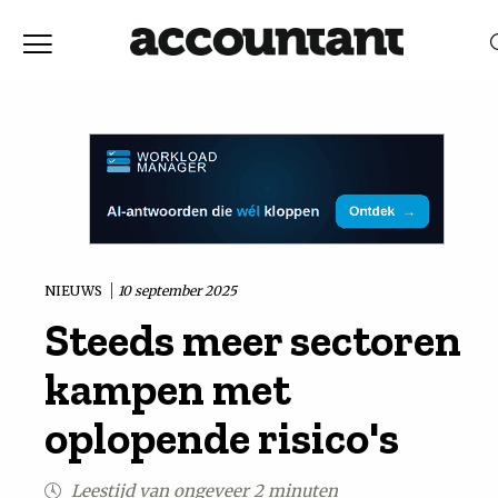
Home
Nieuws
RELEVANTIE
DATUM
Discussie
Vaktechniek
NIEUWS
10 september 2025
Steeds meer sectoren
Achtergrond
kampen met
In
oplopende risico's
&
Leestijd van ongeveer 2 minuten