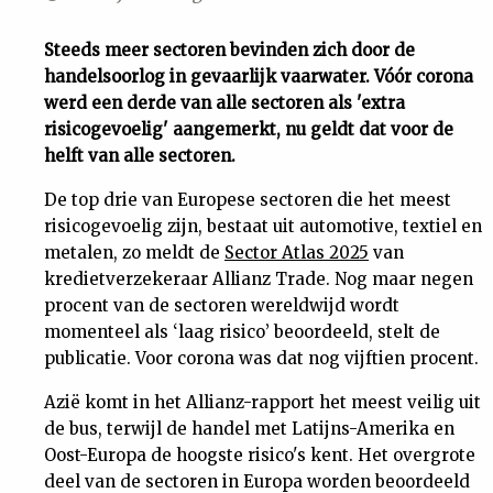
Uit
Steeds meer sectoren bevinden zich door de
handelsoorlog in gevaarlijk vaarwater. Vóór corona
Feiten
werd een derde van alle sectoren als 'extra
risicogevoelig' aangemerkt, nu geldt dat voor de
&
helft van alle sectoren.
De top drie van Europese sectoren die het meest
Cijfers
risicogevoelig zijn, bestaat uit automotive, textiel en
metalen, zo meldt de
Sector Atlas 2025
van
Tuchtrecht
kredietverzekeraar Allianz Trade. Nog maar negen
procent van de sectoren wereldwijd wordt
momenteel als ‘laag risico’ beoordeeld, stelt de
Magazine
publicatie. Voor corona was dat nog vijftien procent.
Podcast
Azië komt in het Allianz-rapport het meest veilig uit
de bus, terwijl de handel met Latijns-Amerika en
Oost-Europa de hoogste risico's kent. Het overgrote
Dossiers
deel van de sectoren in Europa worden beoordeeld