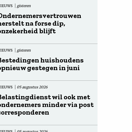
NIEUWS
gisteren
Ondernemersvertrouwen
herstelt na forse dip,
onzekerheid blijft
NIEUWS
gisteren
Bestedingen huishoudens
opnieuw gestegen in juni
NIEUWS
05 augustus 2026
Belastingdienst wil ook met
ondernemers minder via post
corresponderen
NIEUWS
05 augustus 2026