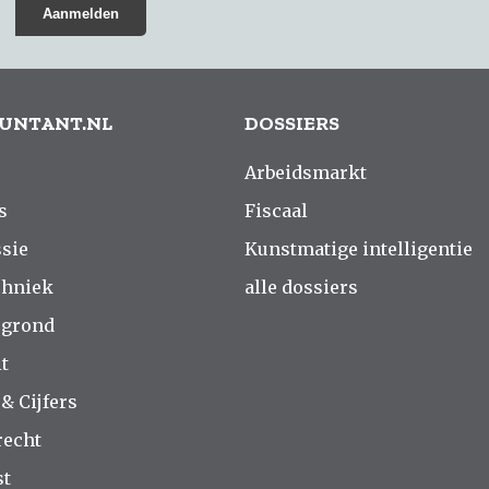
UNTANT.NL
DOSSIERS
Arbeidsmarkt
s
Fiscaal
sie
Kunstmatige intelligentie
chniek
alle dossiers
rgrond
t
 & Cijfers
recht
st