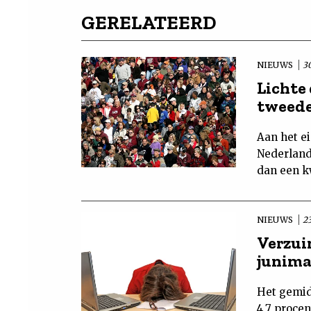
GERELATEERD
NIEUWS
30
Lichte 
tweede
Aan het e
Nederland
dan een kw
NIEUWS
23
Verzui
junima
Het gemid
4,7 procen