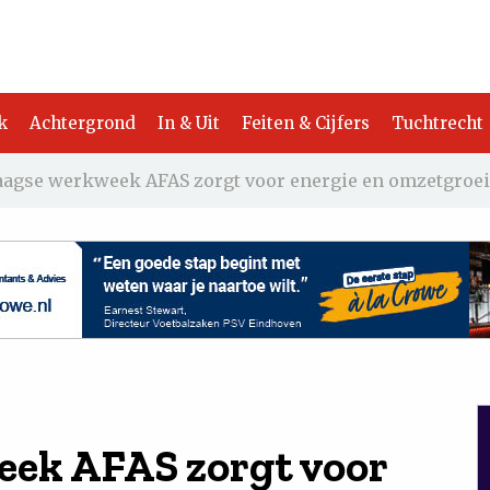
k
Achtergrond
In & Uit
Feiten & Cijfers
Tuchtrecht
aagse werkweek AFAS zorgt voor energie en omzetgroei
eek AFAS zorgt voor