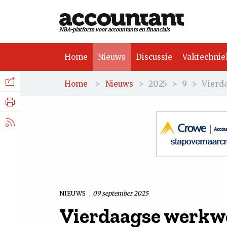
NBA-platform voor accountants en financials
Home
Nieuws
Discussie
Vaktechnie
Facebook
Nieuws
>
>
2025
>
9
>
Vierd
Home
Nieuws
Discussie
LinkedIn
Vaktechniek
X.com
Achtergrond
Tuchtrecht
NIEUWS
09 september 2025
Vierdaagse werkw