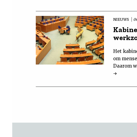
NIEUWS
06
Kabine
werkzo
Het kabin
om mensen
Daarom wo