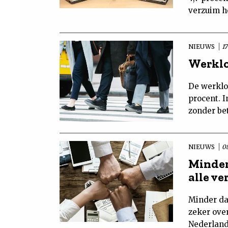
verzuim h
NIEUWS
17
Werklo
De werkloo
procent. 
zonder be
NIEUWS
08
Minder
alle v
Minder da
zeker ove
Nederland