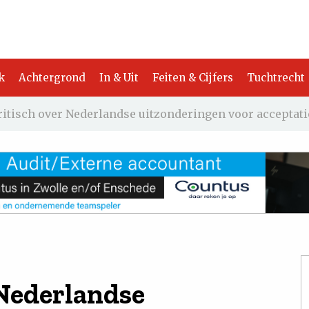
k
Achtergrond
In & Uit
Feiten & Cijfers
Tuchtrecht
itisch over Nederlandse uitzonderingen voor acceptati
 Nederlandse