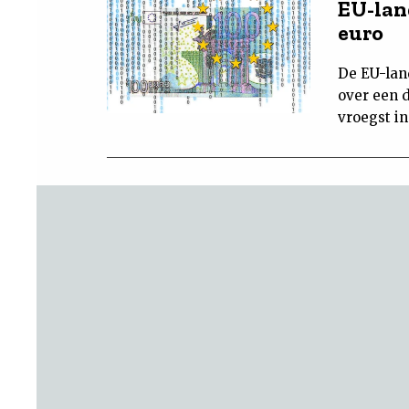
EU-lan
euro
De EU-lan
over een d
vroegst i