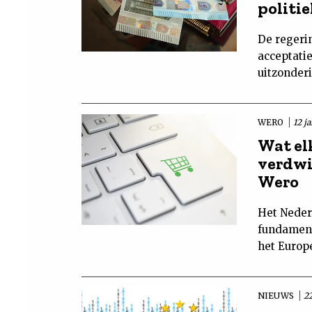
politie
De regeri
acceptati
uitzonder
WERO
12 j
Wat el
verdwi
Wero
Het Neder
fundament
het Europ
NIEUWS
2