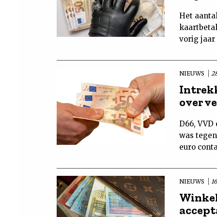
Het aantal
kaartbeta
vorig jaar
NIEUWS
2
Intrek
over v
D66, VVD 
was tegen
euro cont
NIEUWS
1
Winkel
accepta