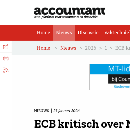
NBA-platform voor accountants en financials
Home
Nieuws
Discussie
Vaktechnie
Facebook
Nieuws
>
>
2026
>
1
>
ECB kr
Home
Nieuws
Discussie
LinkedIn
Vaktechniek
X.com
Achtergrond
Tuchtrecht
NIEUWS
23 januari 2026
ECB kritisch over