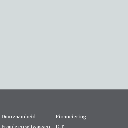
Duurzaamheid
Financiering
Fraude en witwassen
ICT