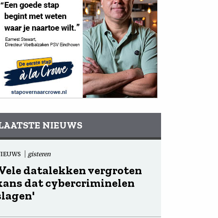
LAATSTE NIEUWS
NIEUWS
gisteren
'Vele datalekken vergroten
kans dat cybercriminelen
slagen'