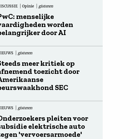
ISCUSSIE
Opinie
gisteren
PwC: menselijke
vaardigheden worden
belangrijker door AI
NIEUWS
gisteren
Steeds meer kritiek op
afnemend toezicht door
Amerikaanse
beurswaakhond SEC
NIEUWS
gisteren
Onderzoekers pleiten voor
subsidie elektrische auto
tegen 'vervoersarmoede'