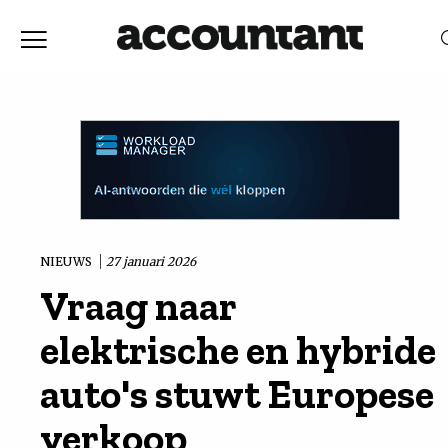
Home
Nieuws
RELEVANTIE
DATUM
Discussie
Vaktechniek
NIEUWS
27 januari 2026
Vraag naar
Achtergrond
elektrische en hybride
In
auto's stuwt Europese
verkoop
&